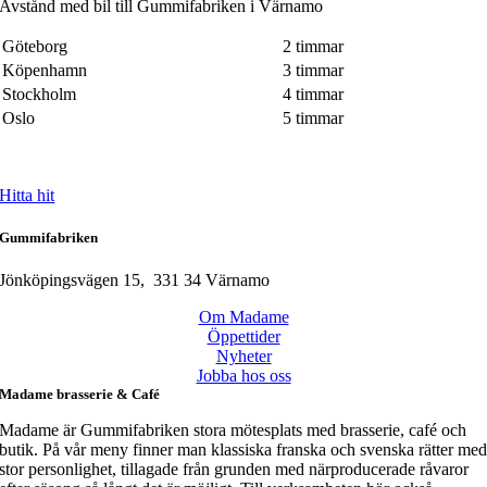
Avstånd med bil till Gummifabriken i Värnamo
Göteborg
2 timmar
Köpenhamn
3 timmar
Stockholm
4 timmar
Oslo
5 timmar
Hitta hit
Gummifabriken
Jönköpingsvägen 15, 331 34 Värnamo
Om Madame
Öppettider
Nyheter
Jobba hos oss
Madame brasserie & Café
Madame är Gummifabriken stora mötesplats med brasserie, café och
butik. På vår meny finner man klassiska franska och svenska rätter me
stor personlighet, tillagade från grunden med närproducerade råvaror