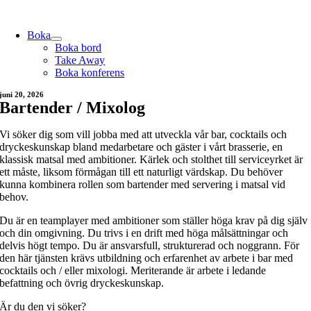
Skip
to
Boka
content
Boka bord
Take Away
Boka konferens
juni 20, 2026
Bartender / Mixolog
Vi söker dig som vill jobba med att utveckla vår bar, cocktails och
dryckeskunskap bland medarbetare och gäster i vårt brasserie, en
klassisk matsal med ambitioner. Kärlek och stolthet till serviceyrket är
ett måste, liksom förmågan till ett naturligt värdskap. Du behöver
kunna kombinera rollen som bartender med servering i matsal vid
behov.
Du är en teamplayer med ambitioner som ställer höga krav på dig själv
och din omgivning. Du trivs i en drift med höga målsättningar och
delvis högt tempo. Du är ansvarsfull, strukturerad och noggrann. För
den här tjänsten krävs utbildning och erfarenhet av arbete i bar med
cocktails och / eller mixologi. Meriterande är arbete i ledande
befattning och övrig dryckeskunskap.
Är du den vi söker?