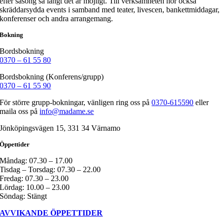
efter säsong så långt det är möjligt. Till verksamheten hör också
skräddarsydda events i samband med teater, livescen, bankettmiddagar,
konferenser och andra arrangemang.
Bokning
Bordsbokning
0370 – 61 55 80
Bordsbokning (Konferens/grupp)
0370 – 61 55 90
För större grupp-bokningar, vänligen ring oss på
0370-615590
eller
maila oss på
info@madame.se
Jönköpingsvägen 15, 331 34 Värnamo
Öppettider
Måndag: 07.30 – 17.00
Tisdag – Torsdag: 07.30 – 22.00
Fredag: 07.30 – 23.00
Lördag: 10.00 – 23.00
Söndag: Stängt
AVVIKANDE ÖPPETTIDER