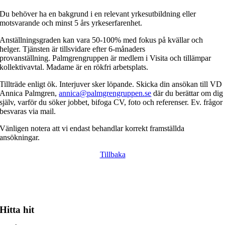
Du behöver ha en bakgrund i en relevant yrkesutbildning eller
motsvarande och minst 5 års yrkeserfarenhet.
Anställningsgraden kan vara 50-100% med fokus på kvällar och
helger. Tjänsten är tillsvidare efter 6-månaders
provanställning. Palmgrengruppen är medlem i Visita och tillämpar
kollektivavtal. Madame är en rökfri arbetsplats.
Tillträde enligt ök. Interjuver sker löpande. Skicka din ansökan till VD
Annica Palmgren,
annica@palmgrengruppen.se
där du berättar om dig
själv, varför du söker jobbet, bifoga CV, foto och referenser. Ev. frågor
besvaras via mail.
Vänligen notera att vi endast behandlar korrekt framställda
ansökningar.
Tillbaka
Hitta hit