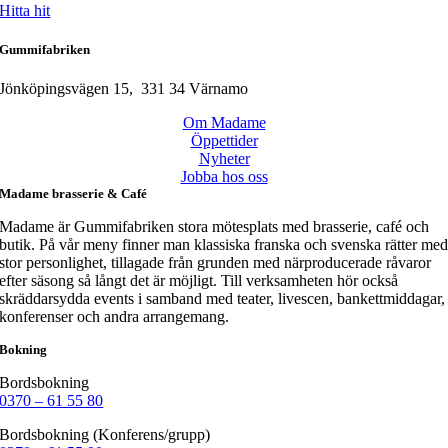
Hitta hit
Gummifabriken
Jönköpingsvägen 15, 331 34 Värnamo
Om Madame
Öppettider
Nyheter
Jobba hos oss
Madame brasserie & Café
Madame är Gummifabriken stora mötesplats med brasserie, café och
butik. På vår meny finner man klassiska franska och svenska rätter me
stor personlighet, tillagade från grunden med närproducerade råvaror
efter säsong så långt det är möjligt. Till verksamheten hör också
skräddarsydda events i samband med teater, livescen, bankettmiddagar,
konferenser och andra arrangemang.
Bokning
Bordsbokning
0370 – 61 55 80
Bordsbokning (Konferens/grupp)