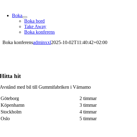
Skip
to
Boka
content
Boka bord
Take Away
Boka konferens
Boka konferens
adminxxl
2025-10-02T11:40:42+02:00
Hitta hit
Avstånd med bil till Gummifabriken i Värnamo
Göteborg
2 timmar
Köpenhamn
3 timmar
Stockholm
4 timmar
Oslo
5 timmar