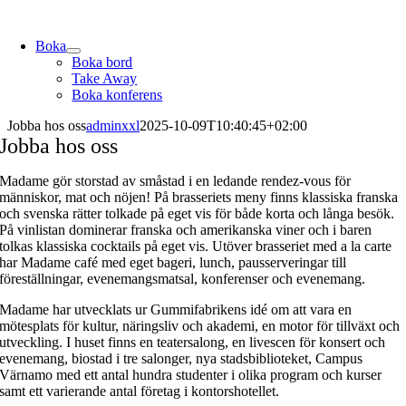
Skip
to
Boka
content
Boka bord
Take Away
Boka konferens
Jobba hos oss
adminxxl
2025-10-09T10:40:45+02:00
Jobba hos oss
Madame gör storstad av småstad i en ledande rendez-vous för
människor, mat och nöjen! På brasseriets meny finns klassiska franska
och svenska rätter tolkade på eget vis för både korta och långa besök.
På vinlistan dominerar franska och amerikanska viner och i baren
tolkas klassiska cocktails på eget vis. Utöver brasseriet med a la carte
har Madame café med eget bageri, lunch, pausserveringar till
föreställningar, evenemangsmatsal, konferenser och evenemang.
Madame har utvecklats ur Gummifabrikens idé om att vara en
mötesplats för kultur, näringsliv och akademi, en motor för tillväxt och
utveckling. I huset finns en teatersalong, en livescen för konsert och
evenemang, biostad i tre salonger, nya stadsbiblioteket, Campus
Värnamo med ett antal hundra studenter i olika program och kurser
samt ett varierande antal företag i kontorshotellet.