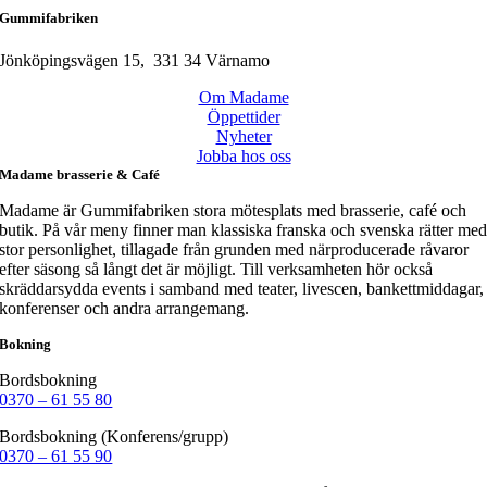
Gummifabriken
Jönköpingsvägen 15, 331 34 Värnamo
Om Madame
Öppettider
Nyheter
Jobba hos oss
Madame brasserie & Café
Madame är Gummifabriken stora mötesplats med brasserie, café och
butik. På vår meny finner man klassiska franska och svenska rätter me
stor personlighet, tillagade från grunden med närproducerade råvaror
efter säsong så långt det är möjligt. Till verksamheten hör också
skräddarsydda events i samband med teater, livescen, bankettmiddagar,
konferenser och andra arrangemang.
Bokning
Bordsbokning
0370 – 61 55 80
Bordsbokning (Konferens/grupp)
0370 – 61 55 90