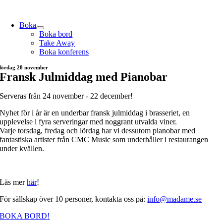
Skip
to
Boka
content
Boka bord
Take Away
Boka konferens
lördag 28 november
Fransk Julmiddag med Pianobar
Serveras från 24 november - 22 december!
Nyhet för i år är en underbar fransk julmiddag i brasseriet, en
upplevelse i fyra serveringar med noggrant utvalda viner.
Varje torsdag, fredag och lördag har vi dessutom pianobar med
fantastiska artister från CMC Music som underhåller i restaurangen
under kvällen.
Läs mer
här
!
För sällskap över 10 personer, kontakta oss på:
info@madame.se
BOKA BORD!