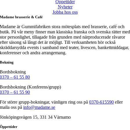
Öppettider
Nyheter
Jobba hos oss
Madame brasserie & Café
Madame är Gummifabriken stora mötesplats med brasserie, café och
butik. På vår meny finner man klassiska franska och svenska rätter me
stor personlighet, tillagade från grunden med närproducerade råvaror
efter säsong så långt det är möjligt. Till verksamheten hör också
skräddarsydda events i samband med teater, livescen, bankettmiddagar,
konferenser och andra arrangemang.
Bokning
Bordsbokning
0370 – 61 55 80
Bordsbokning (Konferens/grupp)
0370 – 61 55 90
För större grupp-bokningar, vänligen ring oss på
0370-615590
eller
maila oss på
info@madame.se
Jönköpingsvägen 15, 331 34 Värnamo
Öppettider