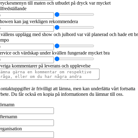
ryckesmenyn till maten och utbudet på dryck var mycket
illfredställande
howen kan jag verkligen rekommendera
vällens upplägg med show och julbord var väl planerad och hade ett b
empo
ervice och värdskap under kvällen fungerade mycket bra
vriga kommentarer på leverans och upplevelse
ontaktuppgifter är frivilligt att lämna, men kan underlätta vårt fortsatta
rbete. Du får också en kopia på informationen du lämnar till oss.
örnamn
fternamn
rganisation