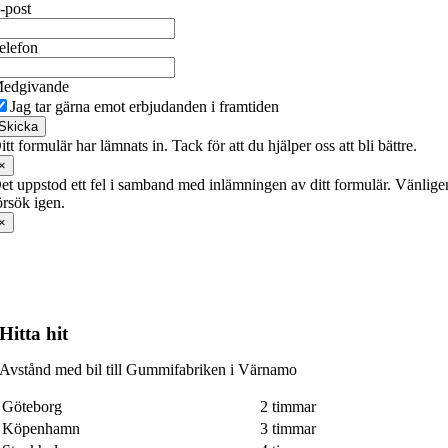
-post
elefon
edgivande
Jag tar gärna emot erbjudanden i framtiden
Skicka
itt formulär har lämnats in. Tack för att du hjälper oss att bli bättre.
×
et uppstod ett fel i samband med inlämningen av ditt formulär. Vänlige
örsök igen.
×
Hitta hit
Avstånd med bil till Gummifabriken i Värnamo
Göteborg
2 timmar
Köpenhamn
3 timmar