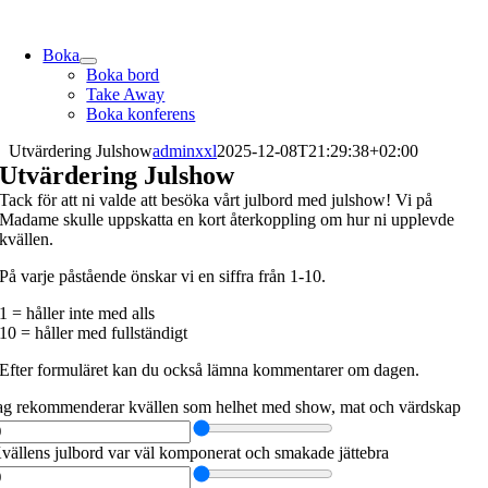
Skip
to
Boka
content
Boka bord
Take Away
Boka konferens
Utvärdering Julshow
adminxxl
2025-12-08T21:29:38+02:00
Utvärdering Julshow
Tack för att ni valde att besöka vårt julbord med julshow! Vi på
Madame skulle uppskatta en kort återkoppling om hur ni upplevde
kvällen.
På varje påstående önskar vi en siffra från 1-10.
1 = håller inte med alls
10 = håller med fullständigt
Efter formuläret kan du också lämna kommentarer om dagen.
ag rekommenderar kvällen som helhet med show, mat och värdskap
vällens julbord var väl komponerat och smakade jättebra