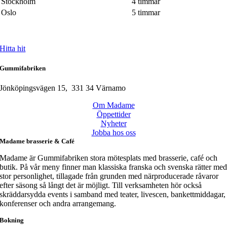
Stockholm
4 timmar
Oslo
5 timmar
Hitta hit
Gummifabriken
Jönköpingsvägen 15, 331 34 Värnamo
Om Madame
Öppettider
Nyheter
Jobba hos oss
Madame brasserie & Café
Madame är Gummifabriken stora mötesplats med brasserie, café och
butik. På vår meny finner man klassiska franska och svenska rätter me
stor personlighet, tillagade från grunden med närproducerade råvaror
efter säsong så långt det är möjligt. Till verksamheten hör också
skräddarsydda events i samband med teater, livescen, bankettmiddagar,
konferenser och andra arrangemang.
Bokning