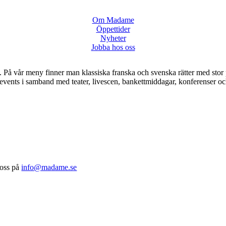
Om Madame
Öppettider
Nyheter
Jobba hos oss
På vår meny finner man klassiska franska och svenska rätter med stor p
a events i samband med teater, livescen, bankettmiddagar, konferenser 
 oss på
info@madame.se