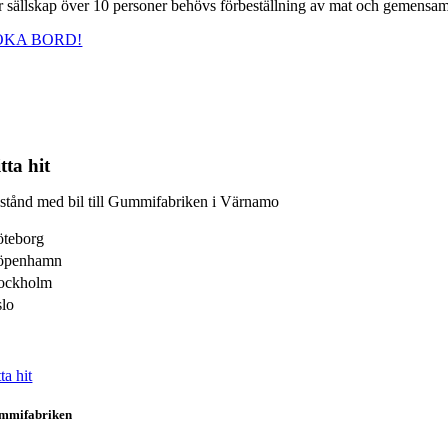
r sällskap över 10 personer behövs förbeställning av mat och gemensam
OKA BORD!
tta hit
stånd med bil till Gummifabriken i Värnamo
teborg
öpenhamn
ockholm
lo
ta hit
mmifabriken