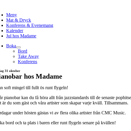
Skip
to
Meny
content
Mat & Dryck
Konferens & Evenemang
Kalender
Jul hos Madame
Boka
Bord
Take Away
Konferens
dag 31 oktober
ianobar hos Madame
n soft mingel till fullt ös runt flygeln!
år pianobar kan du få höra allt från jazzstandards till de senaste pophits
t är du som gäst och våra artister som skapar varje kväll. Tillsammans.
rdagar under hösten gästas vi av flera olika artister från CMC Music.
a bord och ta plats i baren eller runt flygeln senare på kvällen!