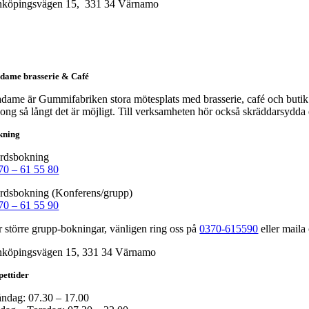
nköpingsvägen 15, 331 34 Värnamo
dame brasserie & Café
dame är Gummifabriken stora mötesplats med brasserie, café och butik. 
song så långt det är möjligt. Till verksamheten hör också skräddarsydd
kning
rdsbokning
70 – 61 55 80
rdsbokning (Konferens/grupp)
70 – 61 55 90
r större grupp-bokningar, vänligen ring oss på
0370-615590
eller maila
nköpingsvägen 15, 331 34 Värnamo
ettider
ndag: 07.30 – 17.00