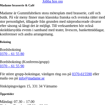
Jobba hos oss
Madame brasserie & Café
Madame är Gummifabriken stora mötesplats med brasserie, café och
butik. På vår meny finner man klassiska franska och svenska rätter me
stor personlighet, tillagade från grunden med närproducerade råvaror
efter säsong så långt det är möjligt. Till verksamheten hör också
skräddarsydda events i samband med teater, livescen, bankettmiddagar,
konferenser och andra arrangemang.
Bokning
Bordsbokning
0370 – 61 55 80
Bordsbokning (Konferens/grupp)
0370 – 61 55 90
För större grupp-bokningar, vänligen ring oss på
0370-615590
eller
maila oss på
info@madame.se
Jönköpingsvägen 15, 331 34 Värnamo
Öppettider
Måndag: 07.30 – 17.00