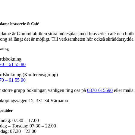
dame brasserie & Café
dame är Gummifabriken stora mötesplats med brasserie, café och butik. 
song så långt det är möjligt. Till verksamheten hör också skräddarsydd
kning
rdsbokning
70 – 61 55 80
rdsbokning (Konferens/grupp)
70 – 61 55 90
r större grupp-bokningar, vänligen ring oss på
0370-615590
eller maila
nköpingsvägen 15, 331 34 Värnamo
ettider
ndag: 07.30 – 17.00
sdag – Torsdag: 07.30 – 22.00
edag: 07.30 – 23.00