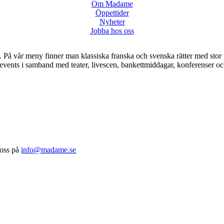
Om Madame
Öppettider
Nyheter
Jobba hos oss
På vår meny finner man klassiska franska och svenska rätter med stor p
a events i samband med teater, livescen, bankettmiddagar, konferenser 
 oss på
info@madame.se