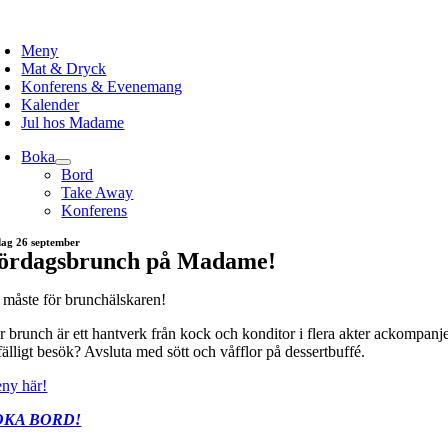
Skip
to
Meny
content
Mat & Dryck
Konferens & Evenemang
Kalender
Jul hos Madame
Boka
Bord
Take Away
Konferens
dag 26 september
ördagsbrunch på Madame!
t måste för brunchälskaren!
r brunch är ett hantverk från kock och konditor i flera akter ackompanje
lfälligt besök? Avsluta med sött och våfflor på dessertbuffé.
ny här!
OKA BORD!