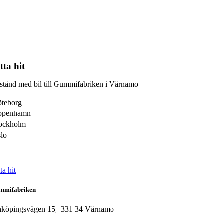
tta hit
stånd med bil till Gummifabriken i Värnamo
teborg
öpenhamn
ockholm
lo
ta hit
mmifabriken
nköpingsvägen 15, 331 34 Värnamo