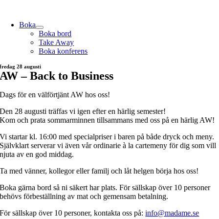
Skip
to
Boka
content
Boka bord
Take Away
Boka konferens
fredag 28 augusti
AW – Back to Business
Dags för en välförtjänt AW hos oss!
Den 28 augusti träffas vi igen efter en härlig semester!
Kom och prata sommarminnen tillsammans med oss på en härlig AW!
Vi startar kl. 16:00 med specialpriser i baren på både dryck och meny.
Självklart serverar vi även vår ordinarie à la cartemeny för dig som vill
njuta av en god middag.
Ta med vänner, kollegor eller familj och låt helgen börja hos oss!
Boka gärna bord så ni säkert har plats. För sällskap över 10 personer
behövs förbeställning av mat och gemensam betalning.
För sällskap över 10 personer, kontakta oss på:
info@madame.se