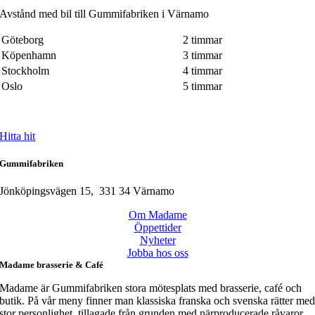
Avstånd med bil till Gummifabriken i Värnamo
Göteborg
2 timmar
Köpenhamn
3 timmar
Stockholm
4 timmar
Oslo
5 timmar
Hitta hit
Gummifabriken
Jönköpingsvägen 15, 331 34 Värnamo
Om Madame
Öppettider
Nyheter
Jobba hos oss
Madame brasserie & Café
Madame är Gummifabriken stora mötesplats med brasserie, café och
butik. På vår meny finner man klassiska franska och svenska rätter me
stor personlighet, tillagade från grunden med närproducerade råvaror